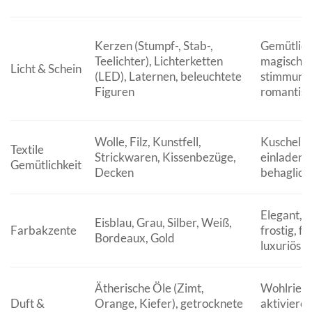
Kerzen (Stumpf-, Stab-,
Gemütlich
Teelichter), Lichterketten
magisch,
Licht & Schein
(LED), Laternen, beleuchtete
stimmungs
Figuren
romantisc
Wolle, Filz, Kunstfell,
Kuschelig,
Textile
Strickwaren, Kissenbezüge,
einladend
Gemütlichkeit
Decken
behaglich
Elegant, 
Eisblau, Grau, Silber, Weiß,
Farbakzente
frostig, fe
Bordeaux, Gold
luxuriös
Ätherische Öle (Zimt,
Wohlriec
Duft &
Orange, Kiefer), getrocknete
aktivieren