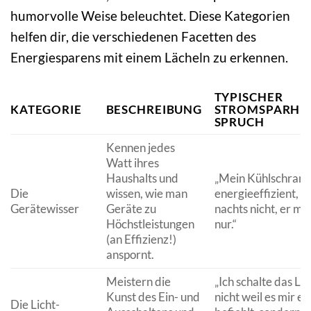
humorvolle Weise beleuchtet. Diese Kategorien
helfen dir, die verschiedenen Facetten des
Energiesparens mit einem Lächeln zu erkennen.
TYPISCHER
KATEGORIE
BESCHREIBUNG
STROMSPARHE
SPRUCH
Kennen jedes
Watt ihres
Haushalts und
„Mein Kühlschrank 
Die
wissen, wie man
energieeffizient, er
Gerätewisser
Geräte zu
nachts nicht, er me
Höchstleistungen
nur.“
(an Effizienz!)
anspornt.
Meistern die
„Ich schalte das Lic
Kunst des Ein- und
nicht weil es mir ei
Die Licht-