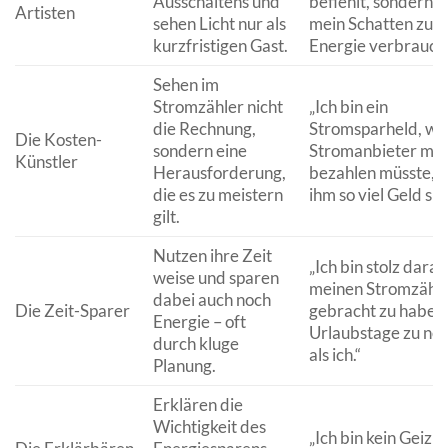
Ausschaltens und
befiehlt, sondern w
Artisten
sehen Licht nur als
mein Schatten zu vi
kurzfristigen Gast.
Energie verbraucht
Sehen im
Stromzähler nicht
„Ich bin ein
die Rechnung,
Stromsparheld, wei
Die Kosten-
sondern eine
Stromanbieter mic
Künstler
Herausforderung,
bezahlen müsste, d
die es zu meistern
ihm so viel Geld spa
gilt.
Nutzen ihre Zeit
„Ich bin stolz darau
weise und sparen
meinen Stromzähle
dabei auch noch
Die Zeit-Sparer
gebracht zu haben
Energie – oft
Urlaubstage zu n
durch kluge
als ich.“
Planung.
Erklären die
Wichtigkeit des
„Ich bin kein Geizha