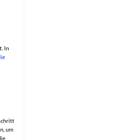
. In
die
chritt
en, um
die