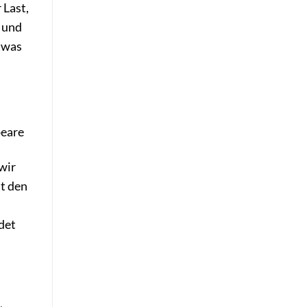
 Last,
n und
etwas
peare
wir
t den
det