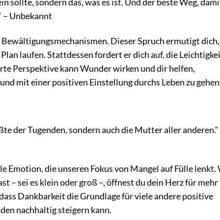
ein sollte, sondern das, was es ist. Und der beste Weg, dami
“ – Unbekannt
n Bewältigungsmechanismen. Dieser Spruch ermutigt dich,
lan laufen. Stattdessen fordert er dich auf, die Leichtigkei
erte Perspektive kann Wunder wirken und dir helfen,
nd mit einer positiven Einstellung durchs Leben zu gehen
ößte der Tugenden, sondern auch die Mutter aller anderen.“
olle Emotion, die unseren Fokus von Mangel auf Fülle lenkt
st – sei es klein oder groß –, öffnest du dein Herz für mehr
dass Dankbarkeit die Grundlage für viele andere positive
den nachhaltig steigern kann.