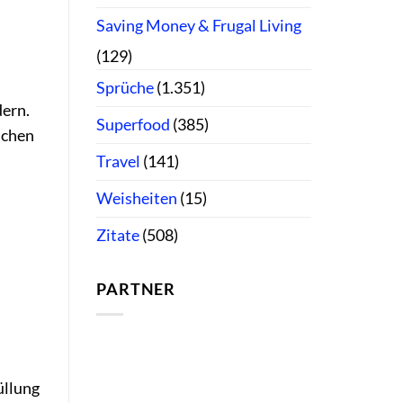
Saving Money & Frugal Living
(129)
Sprüche
(1.351)
dern.
Superfood
(385)
schen
Travel
(141)
Weisheiten
(15)
Zitate
(508)
PARTNER
üllung