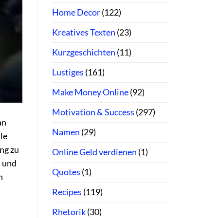
Home Decor
(122)
Kreatives Texten
(23)
Kurzgeschichten
(11)
Lustiges
(161)
Make Money Online
(92)
Motivation & Success
(297)
an
Namen
(29)
le
ng zu
Online Geld verdienen
(1)
t und
Quotes
(1)
h
Recipes
(119)
Rhetorik
(30)