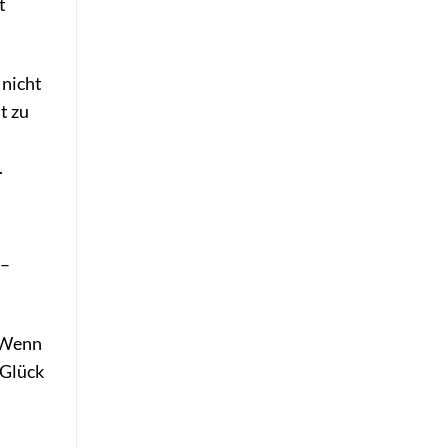
t
 nicht
t zu
.
 –
. Wenn
 Glück