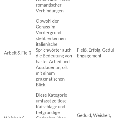
romantischer
Verbindungen.
Obwohl der
Genuss im
Vordergrund
steht, erkennen
italienische
Sprichwörter auch
Fleiß, Erfolg, Geduld,
Arbeit & Fleiß
die Bedeutung von
Engagement
harter Arbeit und
Ausdauer an, oft
mit einem
pragmatischen
Blick.
Diese Kategorie
umfasst zeitlose
Ratschläge und
tiefgründige
Geduld, Weisheit,