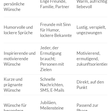
Enge Freunde,
Warm, aufrichtig,
persönliche
Familie, Partner
liebevoll
Wünsche
Freunde mit Sinn
Humorvolle und
Lustig, verspielt,
für Humor,
lockere Sprüche
ungezwungen
lockere Bekannte
Jeder, der
Inspirierende und
Ermutigung
Motivierend,
motivierende
braucht;
ermutigend,
Wünsche
Personen mit
zukunftsorientiert
Zielen
Kurze und
Schnelle
Direkt, auf den
prägnante
Nachrichten,
Punkt
Wünsche
SMS, E-Mails
Jubiläen,
Wünsche für
Passend zur
Meilensteine
besondere
Phase,