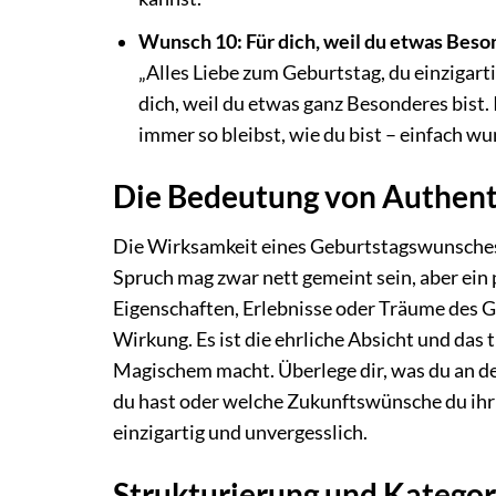
Wunsch 10: Für dich, weil du etwas Beso
„Alles Liebe zum Geburtstag, du einzigart
dich, weil du etwas ganz Besonderes bist. 
immer so bleibst, wie du bist – einfach wu
Die Bedeutung von Authenti
Die Wirksamkeit eines Geburtstagswunsches 
Spruch mag zwar nett gemeint sein, aber ein 
Eigenschaften, Erlebnisse oder Träume des G
Wirkung. Es ist die ehrliche Absicht und das 
Magischem macht. Überlege dir, was du an d
du hast oder welche Zukunftswünsche du ih
einzigartig und unvergesslich.
Strukturierung und Katego