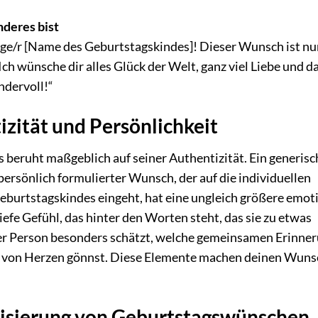
nderes bist
ige/r [Name des Geburtstagskindes]! Dieser Wunsch ist nur
Ich wünsche dir alles Glück der Welt, ganz viel Liebe und d
ndervoll!“
zität und Persönlichkeit
beruht maßgeblich auf seiner Authentizität. Ein generisc
persönlich formulierter Wunsch, der auf die individuellen
eburtstagskindes eingeht, hat eine ungleich größere emot
tiefe Gefühl, das hinter den Worten steht, das sie zu etwas
er Person besonders schätzt, welche gemeinsamen Erinne
r von Herzen gönnst. Diese Elemente machen deinen Wuns
risierung von Geburtstagswünschen