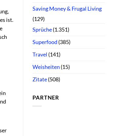
Saving Money & Frugal Living
ung,
(129)
s ist.
e
Sprüche
(1.351)
sch
Superfood
(385)
Travel
(141)
Weisheiten
(15)
Zitate
(508)
ein
PARTNER
und
ser