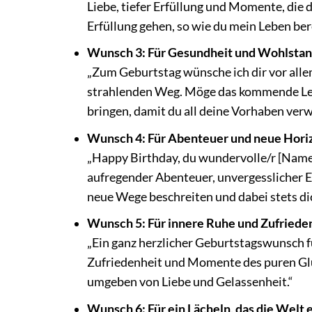
Liebe, tiefer Erfüllung und Momente, di
Erfüllung gehen, so wie du mein Leben ber
Wunsch 3: Für Gesundheit und Wohlsta
„Zum Geburtstag wünsche ich dir vor all
strahlenden Weg. Möge das kommende Leb
bringen, damit du all deine Vorhaben verw
Wunsch 4: Für Abenteuer und neue Hori
„Happy Birthday, du wundervolle/r [Name 
aufregender Abenteuer, unvergesslicher E
neue Wege beschreiten und dabei stets dic
Wunsch 5: Für innere Ruhe und Zufriede
„Ein ganz herzlicher Geburtstagswunsch für
Zufriedenheit und Momente des puren Glüc
umgeben von Liebe und Gelassenheit.“
Wunsch 6: Für ein Lächeln, das die Welt e