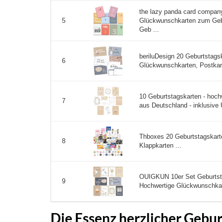
the lazy panda card compan
Glückwunschkarten zum Geb
5
Geb ...
beriluDesign 20 Geburtstags
6
Glückwunschkarten, Postkart
10 Geburtstagskarten - hoch
7
aus Deutschland - inklusive 
Thboxes 20 Geburtstagskart
8
Klappkarten ...
OUIGKUN 10er Set Geburtst
9
Hochwertige Glückwunschkar
Die Essenz herzlicher Gebu