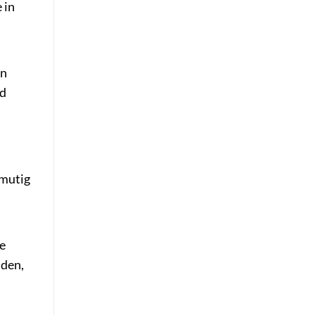
 in
en
nd
 mutig
te
nden,