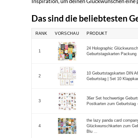
Inspiration, um deinen Glückwünschen eine 
Das sind die beliebtesten 
RANK
VORSCHAU
PRODUKT
24 Holographic Glückwunsch
1
Geburtstagskarten Packung 
10 Geburtstagskarten DIN A
2
Geburtstag | Set 10 Klappkar
36er Set hochwertige Gebur
3
Postkarten zum Geburtstag –
the lazy panda card compan
Glückwunschkarten zum Geb
4
Blu ...