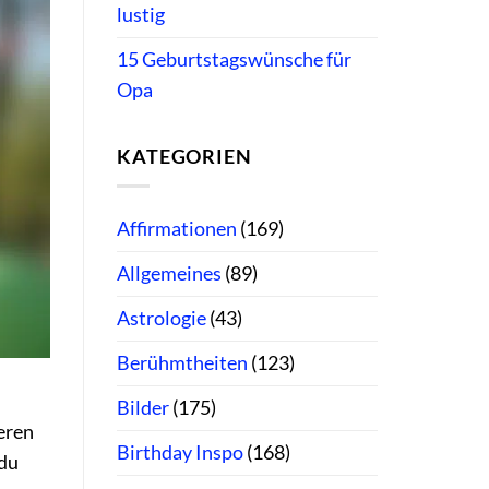
lustig
15 Geburtstagswünsche für
Opa
KATEGORIEN
Affirmationen
(169)
Allgemeines
(89)
Astrologie
(43)
Berühmtheiten
(123)
Bilder
(175)
eren
Birthday Inspo
(168)
 du