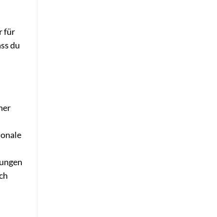
 für
ass du
her
ionale
rungen
ch