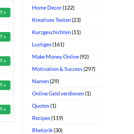
Home Decor
(122)
T »
Kreatives Texten
(23)
Kurzgeschichten
(11)
T »
Lustiges
(161)
Make Money Online
(92)
T »
Motivation & Success
(297)
Namen
(29)
T »
Online Geld verdienen
(1)
Quotes
(1)
T »
Recipes
(119)
Rhetorik
(30)