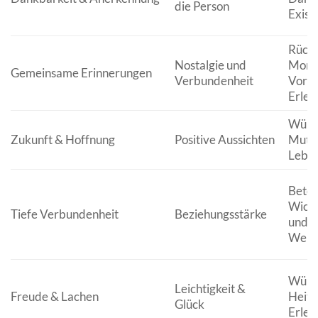
die Person
Exist
Rückb
Nostalgie und
Mome
Gemeinsame Erinnerungen
Verbundenheit
Vorfr
Erleb
Wünsc
Zukunft & Hoffnung
Positive Aussichten
Mut u
Leben
Beton
Wicht
Tiefe Verbundenheit
Beziehungsstärke
und t
Werts
Wünsc
Leichtigkeit &
Freude & Lachen
Heite
Glück
Erleb