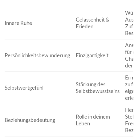
Wünsc
Gelassenheit &
Ausge
Innere Ruhe
Frieden
Zufri
Besin
Anerk
für di
Persönlichkeitsbewunderung
Einzigartigkeit
Chara
der P
Ermut
Stärkung des
zu fe
Selbstwertgefühl
Selbstbewusstseins
eigen
erken
Herv
Rolle in deinem
Stell
Beziehungsbedeutung
Leben
Freun
Bezie