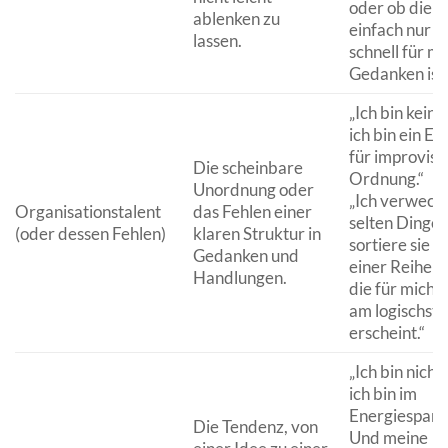
oder ob die W
ablenken zu
einfach nur z
lassen.
schnell für m
Gedanken ist.
„Ich bin kein 
ich bin ein Ex
für improvisi
Die scheinbare
Ordnung.“
Unordnung oder
„Ich verwech
Organisationstalent
das Fehlen einer
selten Dinge. 
(oder dessen Fehlen)
klaren Struktur in
sortiere sie nu
Gedanken und
einer Reihenf
Handlungen.
die für mich 
am logischste
erscheint.“
„Ich bin nicht 
ich bin im
Energiespar
Die Tendenz, von
Und meine