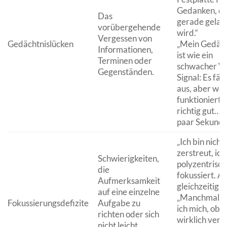
Gedanken, di
Das
gerade gelad
vorübergehende
wird.“
Vergessen von
Gedächtnislücken
„Mein Gedäch
Informationen,
ist wie ein
Terminen oder
schwacher 
Gegenständen.
Signal: Es fällt
aus, aber wen
funktioniert,
richtig gut… f
paar Sekunde
„Ich bin nicht
zerstreut, ich
Schwierigkeiten,
polyzentrisch
die
fokussiert. Au
Aufmerksamkeit
gleichzeitig.“
auf eine einzelne
„Manchmal f
Fokussierungsdefizite
Aufgabe zu
ich mich, ob i
richten oder sich
wirklich verpl
nicht leicht