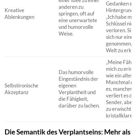
einer Idee zu einer
Gedanken sin
anderen zu
Kreative
Hintergrundm
springen, oft auf
Ablenkungen
„Ich habe me
eine unerwartete
Schlüssel nich
und humorvolle
verloren. Sie
Weise.
sich nur eine 
genommen, u
Welt zu erku
„Meine Fähigk
mich zu erinne
Das humorvolle
wie ein altes 
Eingeständnis der
Manchmal ra
Selbstironische
eigenen
es, manchmal
Akzeptanz
Verplantheit und
verliert es de
die Fähigkeit,
Sender, aber
darüber zu lachen.
zu erwischt e
kristallklaren
Die Semantik des Verplantseins: Mehr als