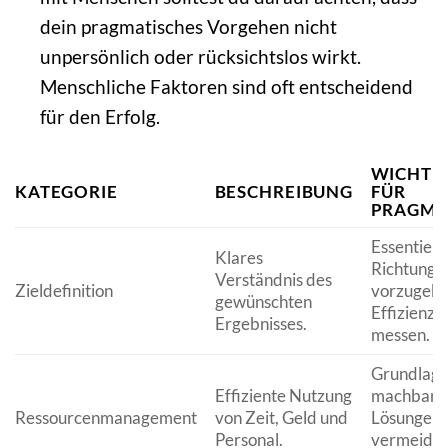
dein pragmatisches Vorgehen nicht
unpersönlich oder rücksichtslos wirkt.
Menschliche Faktoren sind oft entscheidend
für den Erfolg.
WICHTIG
KATEGORIE
BESCHREIBUNG
FÜR
PRAGMA
Essentiell,
Klares
Richtung
Verständnis des
Zieldefinition
vorzugebe
gewünschten
Effizienz z
Ergebnisses.
messen.
Grundlage
Effiziente Nutzung
machbare
Ressourcenmanagement
von Zeit, Geld und
Lösungen;
Personal.
vermeidet