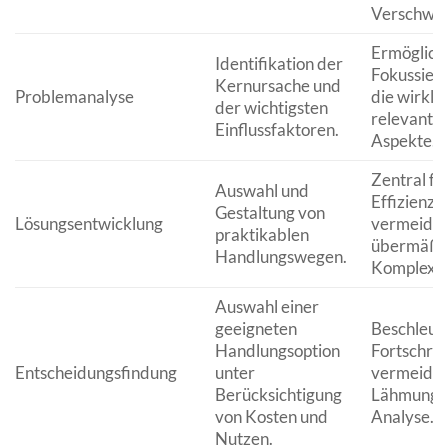
Verschwe
Ermöglich
Identifikation der
Fokussier
Kernursache und
Problemanalyse
die wirklic
der wichtigsten
relevante
Einflussfaktoren.
Aspekte.
Zentral fü
Auswahl und
Effizienz;
Gestaltung von
Lösungsentwicklung
vermeidet
praktikablen
übermäßi
Handlungswegen.
Komplexit
Auswahl einer
geeigneten
Beschleun
Handlungsoption
Fortschritt
Entscheidungsfindung
unter
vermeidet
Berücksichtigung
Lähmung 
von Kosten und
Analyse.
Nutzen.