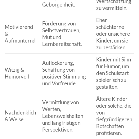
Wertschätzung
Geborgenheit.
zu vermitteln.
Eher
Förderung von
Motivierend
schüchterne
Selbstvertrauen,
&
oder unsichere
Mut und
Aufmunternd
Kinder, um sie
Lernbereitschaft.
zu bestärken.
Kinder mit Sinn
Auflockerung,
für Humor, um
Witzig &
Schaffung von
den Schulstart
Humorvoll
positiver Stimmung
spielerisch zu
und Vorfreude.
gestalten.
Ältere Kinder
Vermittlung von
oder solche, die
Werten,
Nachdenklich
von
Lebensweisheiten
& Weise
tiefgründigeren
und langfristigen
Botschaften
Perspektiven.
profitieren.